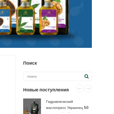
Поиск
Новые поступления
Гидравлический
маслопресс Украинец 50
тонн CraftOil с