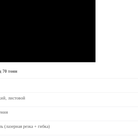
 70 тонн
кий, листовой
ения
ль
(
лазерная резка + гибка
)