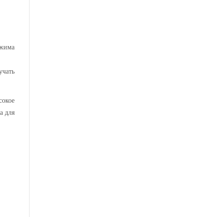
тжима
учать
сокое
а для