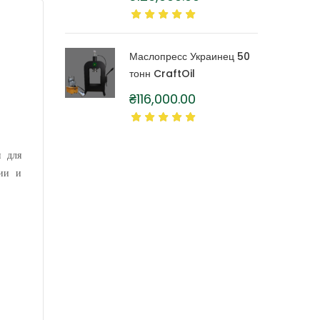
литра
Маслопресс Украинец 50
тонн CraftOil
₴
116,000.00
я для
ции и