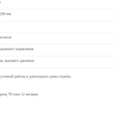
я
1290 мм
вигателя
нционного управления
е, высокого давления
суточной работы и длительного срока службы.
триец 70 тонн
1
2 месяц
ев
.