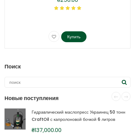
Купить
Этот
товар
имеет
несколько
Поиск
вариаций.
Опции
можно
выбрать
на
Новые поступления
странице
товара.
Гидравлический маслопресс Украинец 50 тонн
CraftOil с капролоновой бочкой 6 литров
₴
137,000.00