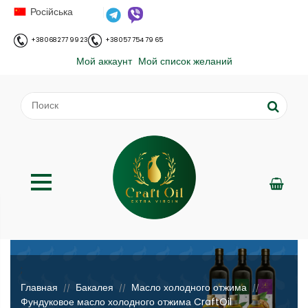
Російська
+38 068 277 99 23
+38 057 754 79 65
Мой аккаунт
Мой список желаний
;
Главная
Бакалея
Масло холодного отжима
//
//
//
Фундуковое масло холодного отжима CraftOil