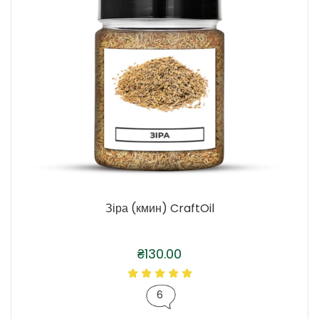
Зіра (кмин) CraftOil
₴
130.00
6