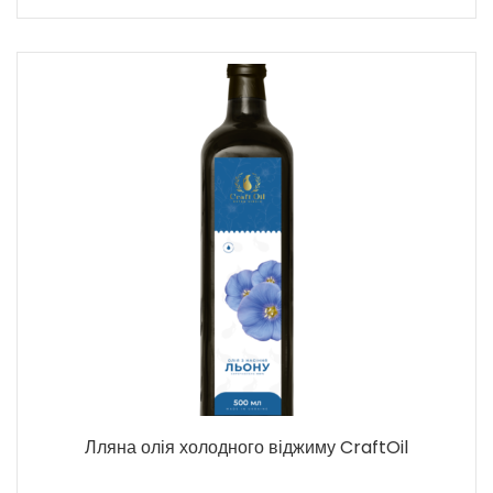
Лляна олія холодного віджиму CraftOil