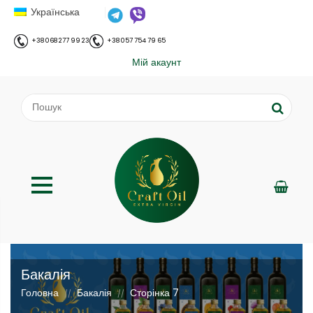
Українська
+38 068 277 99 23
+38 057 754 79 65
Мій акаунт
Бакалія
Головна
Бакалія
Сторінка 7
//
//