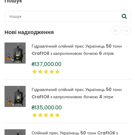
Пошук
сторінці
товару
Нові надходження
Гідравлічний олійний прес Українець 50 тонн
CraftOil з капролоновою бочкою 6 літрів
₴
137,000.00
Гідравлічний олійний прес Українець 50 тонн
CraftOil з капролоновою бочкою 4 літри
₴
135,000.00
Олійний прес Українець 50 тонн CraftOil з