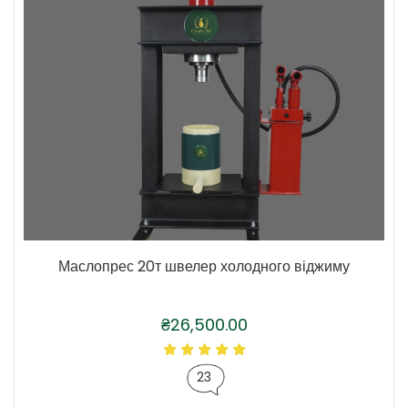
Маслопрес 20т швелер холодного віджиму
₴
26,500.00
23