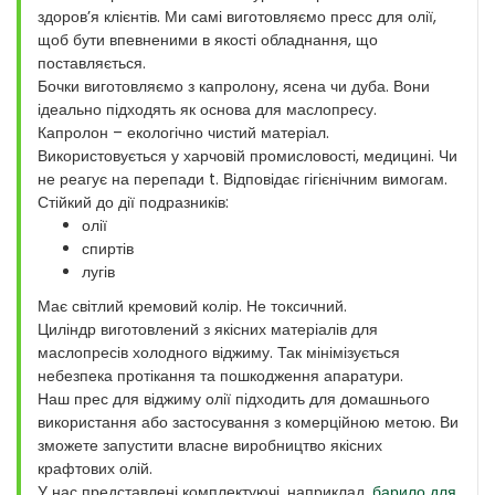
здоров’я клієнтів. Ми самі виготовляємо пресс для олії,
щоб бути впевненими в якості обладнання, що
поставляється.
Бочки виготовляємо з капролону, ясена чи дуба. Вони
ідеально підходять як основа для маслопресу.
Капролон – екологічно чистий матеріал.
Використовується у харчовій промисловості, медицині. Чи
не реагує на перепади t. Відповідає гігієнічним вимогам.
Стійкий до дії подразників:
олії
спиртів
лугів
Має світлий кремовий колір. Не токсичний.
Циліндр виготовлений з якісних матеріалів для
маслопресів холодного віджиму. Так мінімізується
небезпека протікання та пошкодження апаратури.
Наш прес для віджиму олії підходить для домашнього
використання або застосування з комерційною метою. Ви
зможете запустити власне виробництво якісних
крафтових олій.
У нас представлені комплектуючі, наприклад,
барило для