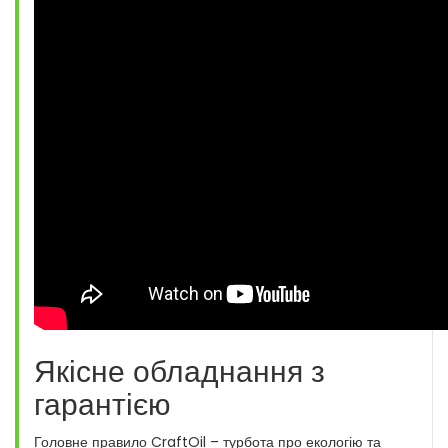
Якісне обладнання з
гарантією
Головне правило CraftOil – турбота про екологію та