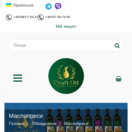
Українська
+38 068 277 99 23
+38 057 754 79 65
Мій акаунт
Маслопреси
Головна
Обладнання
Маслопреси
//
//