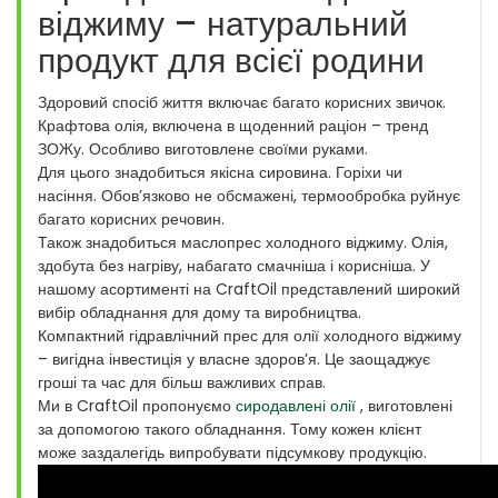
віджиму – натуральний
продукт для всієї родини
Здоровий спосіб життя включає багато корисних звичок.
Крафтова олія, включена в щоденний раціон – тренд
ЗОЖу. Особливо виготовлене своїми руками.
Для цього знадобиться якісна сировина. Горіхи чи
насіння. Обов’язково не обсмажені, термообробка руйнує
багато корисних речовин.
Також знадобиться маслопрес холодного віджиму. Олія,
здобута без нагріву, набагато смачніша і корисніша. У
нашому асортименті на CraftOil представлений широкий
вибір обладнання для дому та виробництва.
Компактний гідравлічний прес для олії холодного віджиму
– вигідна інвестиція у власне здоров’я. Це заощаджує
гроші та час для більш важливих справ.
Ми в CraftOil пропонуємо
сиродавлені олії
, виготовлені
за допомогою такого обладнання. Тому кожен клієнт
може заздалегідь випробувати підсумкову продукцію.