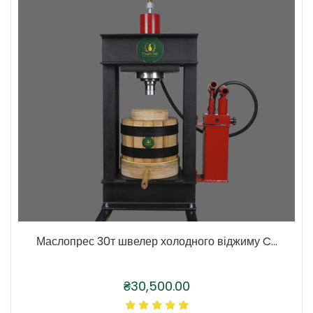
Маслопрес 30т швелер холодного віджиму C...
₴
30,500.00