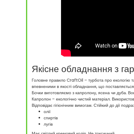
Якісне обладнання з га
Головне правило CraftOil – турбота про екологію та
впевненими в якості обладнання, що поставляється
Бочки виготовляємо з капролону, ясена чи дуба. Во
Капролон – екологічно чистий матеріал. Використов
Відповідає гігієнічним вимогам. Стійкий до дії подраз
олії
спиртів
лугів
Має світлий кремовий колір. Не токсичний.