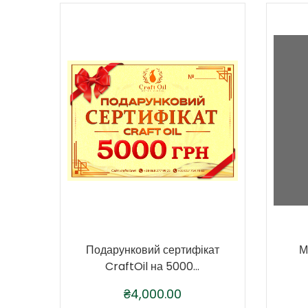
Подарунковий сертифікат
М
CraftOil на 5000...
₴
4,000.00