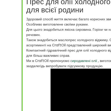
Прес для олії холодног
для всієї родини
Здоровий спосіб життя включає багато корисних зв
Особливо виготовлене своїми руками.
Для цього знадобиться якісна сировина. Горіхи чи 
речовин.
Також знадобиться маслопрес холодного віджиму. Ол
асортименті на CraftOil представлений широкий ви
Компактний гідравлічний прес для олії холодного ві
для більш важливих справ.
Ми в CraftOil пропонуємо
сиродавлені олії
, вигото
заздалегідь випробувати підсумкову продукцію.