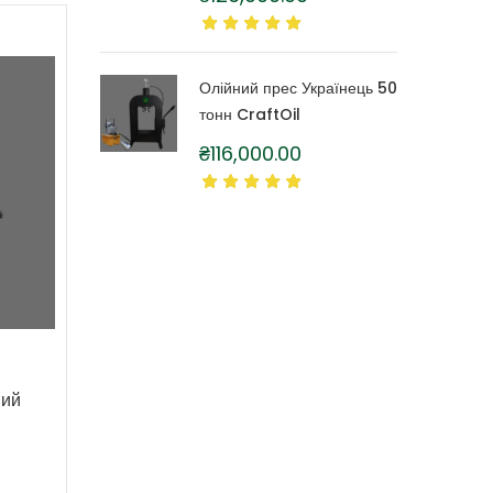
літра
Олійний прес Українець 50
тонн CraftOil
₴
116,000.00
вий