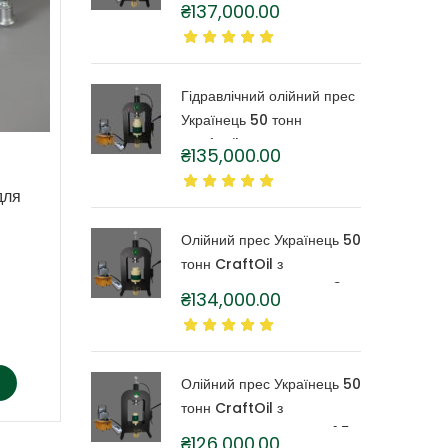
CraftOil з капролоновою
₴
137,000.00
бочкою 6 літрів
Гідравлічний олійний прес
Українець 50 тонн
CraftOil з капролоновою
₴
135,000.00
бочкою 4 літри
для
Олійний прес Українець 50
тонн CraftOil з
капролоновою бочкою 3
₴
134,000.00
літри
Олійний прес Українець 50
тонн CraftOil з
капролоновою бочкою 1,5
₴
126,000.00