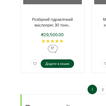
Розбірний гідравлічний
М
маслопрес 30 тонн...
х
₴
29,500.00
17
Додати в кошик
1
2