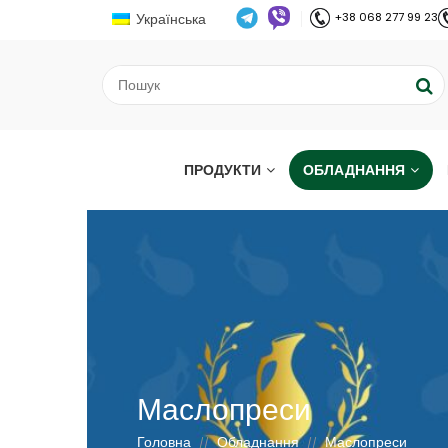
Українська
+38 068 277 99 23
ПРОДУКТИ
ОБЛАДНАННЯ
Маслопреси
Головна
Обладнання
Маслопреси
//
//