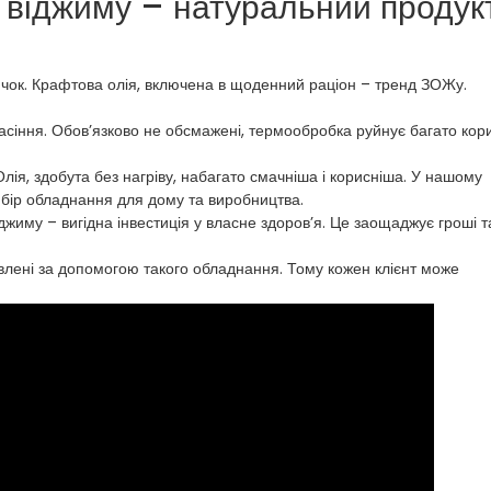
о віджиму – натуральний продук
ичок. Крафтова олія, включена в щоденний раціон – тренд ЗОЖу.
насіння. Обов’язково не обсмажені, термообробка руйнує багато кор
ія, здобута без нагріву, набагато смачніша і корисніша. У нашому
бір обладнання для дому та виробництва.
джиму – вигідна інвестиція у власне здоров’я. Це заощаджує гроші т
влені за допомогою такого обладнання. Тому кожен клієнт може