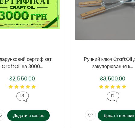
дарунковий сертифікат
Ручний ключ CraftOil 
CraftOil на 3000...
закупорювання к...
₴
2,550.00
₴
3,500.00
18
12
Додати в кошик
Додати в кошик