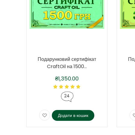
Подарунковий сертифікат
По
CraftOil на 1500...
₴
1,350.00
24
Додати в кошик