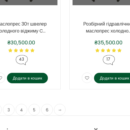
аслопрес 30т швелер
Розбірний гідравлічн
олодного віджиму C...
маслопрес холодно..
₴
30,500.00
₴
35,500.00
43
17
Додати в кошик
Додати в кошик
3
4
5
6