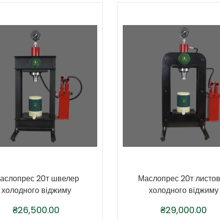
аслопрес 20т швелер
Маслопрес 20т листо
холодного віджиму
холодного віджиму
₴
26,500.00
₴
29,000.00